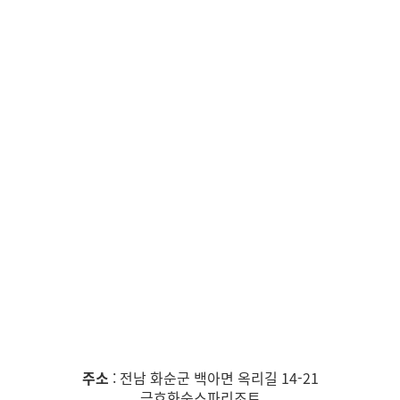
주소
: 전남 화순군 백아면 옥리길 14-21
금호화순스파리조트