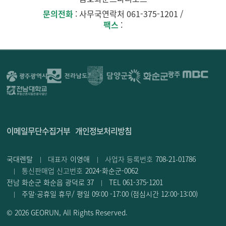
문의전화
: 사무국연락처 061-375-1201 /
팩스
:
이메일무단수집거부
개인정보처리방침
국대렌탈
대표자
이영애
사업자 등록번호
708-21-01786
통신판매업 신고번호
2024-화순군-0062
전남 화순군 화순읍 광덕로 37
TEL 061-375-1201
주말·공휴일 휴무/ 평일 09:00 -17:00 (점심시간 12:00-13:00)
© 2026
GEORUN
, All Rights Reserved
.