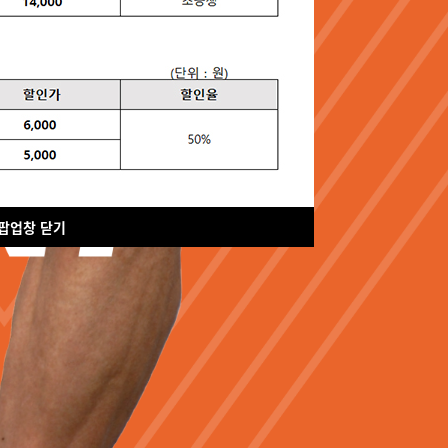
팝업창 닫기