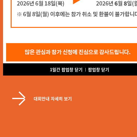
유네스코 세계지질공원 재인증
2026 제5회 무등산권 지오마
1일간 팝업창 닫기
팝업창 닫기
대회안내 자세히 보기