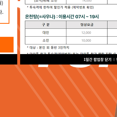
라톤
1일간 팝업창 닫기