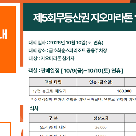
대회안내
대회코스
참